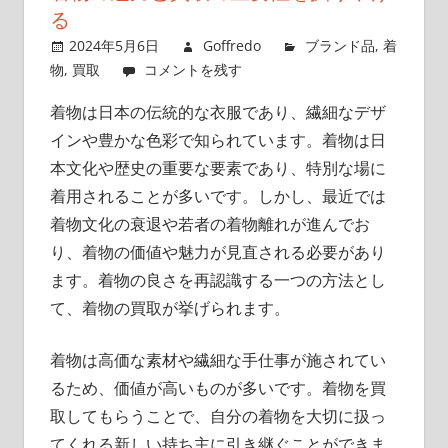
ポ
る
イ
2024年5月6日
Goffredo
ブランド品
,
着
ン
物
,
買取
コメントを残す
ト
着物は日本の伝統的な衣服であり、繊細なデザ
を
インや豊かな色彩で知られています。
着物は日
押
さ
本文化や歴史の重要な要素であり、特別な場に
え
着用されることが多いです。しかし、最近では
よ
着物文化の衰退や若者の着物離れが進んでお
う！
り、着物の価値や魅力が見直される必要があり
ます。着物の良さを再認識する一つの方法とし
て、着物の買取が挙げられます。
着物は高価な素材や繊細な手仕事が施されてい
るため、価値が高いものが多いです。着物を買
取してもらうことで、自分の着物を大切に扱っ
てくれる新しい持ち主に引き継ぐことができま