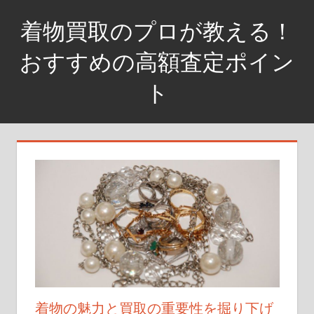
コ
着物買取のプロが教える！
ン
テ
おすすめの高額査定ポイン
ン
ト
ツ
へ
着
ス
物
キ
を
ッ
高
プ
く
売
る
な
ら、
査
定
着物の魅力と買取の重要性を掘り下げ