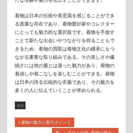
たな理解や魅力を見出すことができます。
着物は日本の伝統や美意識を感じることができ
る貴重な存在であり、着物愛好家やコレクター
にとっても魅力的な選択肢です。着物を手放す
ことで新たな出会いやつながりを得ることもで
きるため、着物の買取は着物文化の継承にもつ
ながる重要な取り組みである。その美しさや繊
細さには他の服とは違った魅力があり、着物の
着崩しや着こなしを楽しむことができる。着物
は日本の誇る伝統的な衣服であり、その魅力を
多くの人に伝えていくことが求められる。
コツ
前
着物の魅力と取引ポイント
投
の
次
美しい文化と伝統: 着物の魅力