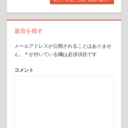
記
稿
の
事:
記
ナ
事:
ビ
返信を残す
ゲ
メールアドレスが公開されることはありませ
ー
ん。
*
が付いている欄は必須項目です
シ
コメント
ョ
ン