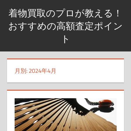
コ
着物買取のプロが教える！
ン
テ
おすすめの高額査定ポイン
ン
ト
ツ
へ
着
ス
物
キ
を
月別: 2024年4月
ッ
高
プ
く
売
る
な
ら、
査
定