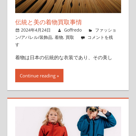
ポ
イ
ン
伝統と美の着物買取事情
ト
2024年4月24日
Goffredo
ファッショ
を
ン/アパレル/装飾品
,
着物
,
買取
コメントを残
押
す
さ
着物は日本の伝統的な衣装であり、その美し
え
よ
う！
Continue reading