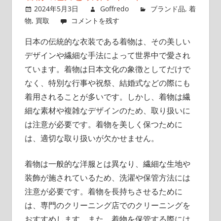
ポ
2024年5月3日
Goffredo
ブランド品
,
着
イ
物
,
買取
コメントを残す
ン
日本の伝統的な衣装である着物は、その美しい
ト
デザインや繊細な手法によって世界中で愛され
を
ています。
着物は日本文化の象徴としてだけで
押
さ
なく、特別な行事や祝祭、結婚式などの際にも
え
着用されることが多いです。しかし、着物は繊
よ
細な素材や複雑なデザインのため、取り扱いに
う！
は注意が必要です。着物を美しく保つために
は、適切な取り扱いが欠かせません。
着物は一般的な洋服とは異なり、繊細な生地や
装飾が施されているため、洗濯や保管方法には
注意が必要です。着物を長持ちさせるために
は、専門のクリーニング店でのクリーニングを
おすすめします。また、着物を保管する際には