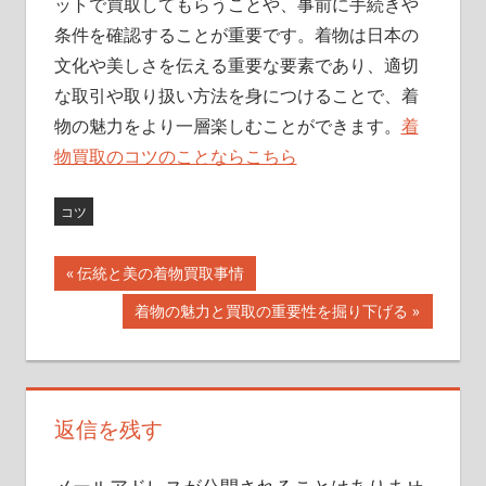
ットで買取してもらうことや、事前に手続きや
条件を確認することが重要です。着物は日本の
文化や美しさを伝える重要な要素であり、適切
な取引や取り扱い方法を身につけることで、着
物の魅力をより一層楽しむことができます。
着
物買取のコツのことならこちら
コツ
前
伝統と美の着物買取事情
投
の
次
着物の魅力と買取の重要性を掘り下げる
記
稿
の
事:
記
ナ
事:
ビ
返信を残す
ゲ