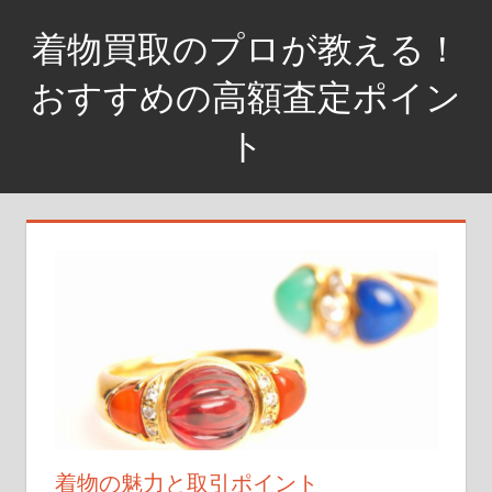
コ
着物買取のプロが教える！
ン
テ
おすすめの高額査定ポイン
ン
ト
ツ
へ
着
ス
物
キ
を
ッ
高
プ
く
売
る
な
ら、
査
定
着物の魅力と取引ポイント