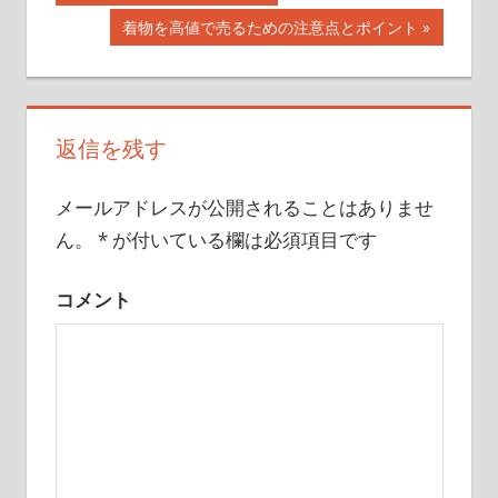
投
の
次
着物を高値で売るための注意点とポイント
記
稿
の
事:
記
ナ
事:
ビ
返信を残す
ゲ
メールアドレスが公開されることはありませ
ー
ん。
*
が付いている欄は必須項目です
シ
コメント
ョ
ン