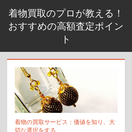
コ
着物買取のプロが教える！
ン
テ
おすすめの高額査定ポイン
ン
ト
ツ
へ
着
ス
物
キ
を
ッ
高
プ
く
売
る
な
ら、
査
着物の買取サービス：価値を知り、大
定
切な選択をする