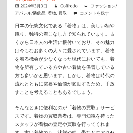
ポ
2024年3月3日
Goffredo
ファッション/
イ
アパレル/装飾品
,
着物
,
買取
コメントを残す
ン
日本の伝統文化である「着物」は、美しい柄や
ト
織り、独特の着こなし方で知られています。
古
を
押
くから日本人の生活に根付いており、その魅力
さ
は今もなお多くの人々に愛されています。着物
え
を着る機会が少なくなった現代においても、着
よ
物を所有している方や古い着物を保管している
う！
方も多いかと思います。しかし、着物は時代の
流れとともに需要や価値が変動するため、手放
すことを考えることもあるでしょう。
そんなときに便利なのが「着物の買取」サービ
スです。着物の買取業者は、専門知識を持った
スタッフが着物の査定や買取を行ってくれま
す。古い着物でも、状態や柄、帯などのアクセ