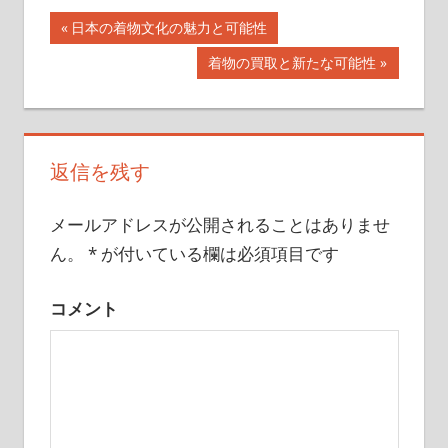
前
日本の着物文化の魅力と可能性
投
の
次
着物の買取と新たな可能性
記
稿
の
事:
記
ナ
事:
ビ
返信を残す
ゲ
メールアドレスが公開されることはありませ
ー
ん。
*
が付いている欄は必須項目です
シ
コメント
ョ
ン