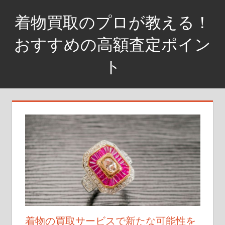
コ
着物買取のプロが教える！
ン
テ
おすすめの高額査定ポイン
ン
ト
ツ
へ
着
ス
物
キ
を
ッ
高
プ
く
売
る
な
ら、
査
定
着物の買取サービスで新たな可能性を