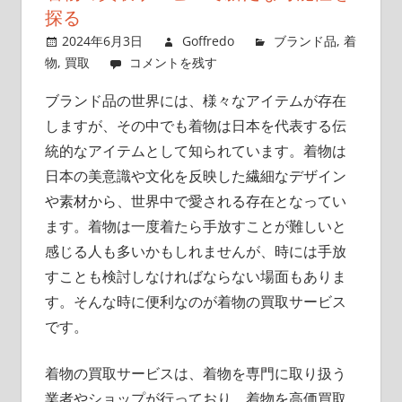
ポ
探る
イ
2024年6月3日
Goffredo
ブランド品
,
着
ン
物
,
買取
コメントを残す
ト
ブランド品の世界には、様々なアイテムが存在
を
しますが、その中でも着物は日本を代表する伝
押
さ
統的なアイテムとして知られています。
着物は
え
日本の美意識や文化を反映した繊細なデザイン
よ
や素材から、世界中で愛される存在となってい
う！
ます。着物は一度着たら手放すことが難しいと
感じる人も多いかもしれませんが、時には手放
すことも検討しなければならない場面もありま
す。そんな時に便利なのが着物の買取サービス
です。
着物の買取サービスは、着物を専門に取り扱う
業者やショップが行っており、着物を高価買取