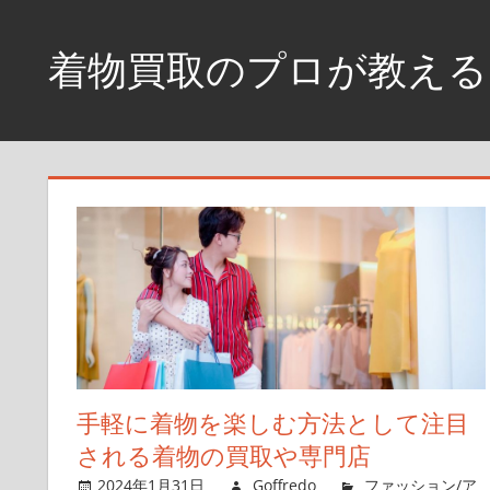
コ
ン
着物買取のプロが教える
テ
ン
着
ツ
物
へ
を
高
ス
く
キ
売
ッ
る
プ
な
ら、
査
定
手軽に着物を楽しむ方法として注目
ポ
される着物の買取や専門店
イ
2024年1月31日
Goffredo
ファッション/ア
ン