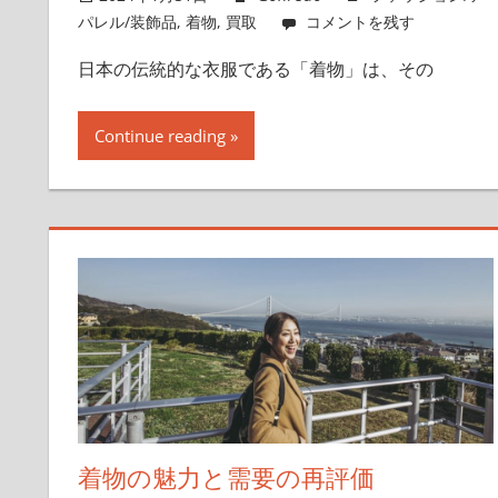
パレル/装飾品
,
着物
,
買取
コメントを残す
ト
を
日本の伝統的な衣服である「着物」は、その
押
さ
Continue reading
え
よ
う！
着物の魅力と需要の再評価