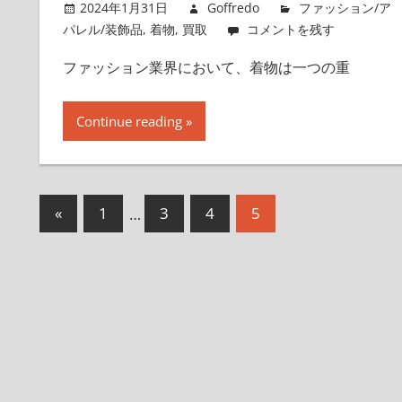
2024年1月31日
Goffredo
ファッション/ア
パレル/装飾品
,
着物
,
買取
コメントを残す
ファッション業界において、着物は一つの重
Continue reading
«
前
1
…
3
4
5
投
の
稿
記
事
ナ
ビ
ゲ