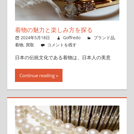
ポ
イ
ン
ト
着物の魅力と楽しみ方を探る
を
2024年5月18日
Goffredo
ブランド品
,
押
着物
,
買取
コメントを残す
さ
日本の伝統文化である着物は、日本人の美意
え
よ
う！
Continue reading