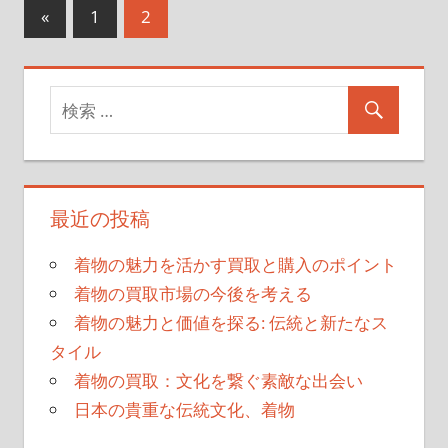
«
前
1
2
投
の
稿
記
事
ナ
ビ
ゲ
最近の投稿
ー
シ
着物の魅力を活かす買取と購入のポイント
着物の買取市場の今後を考える
ョ
着物の魅力と価値を探る: 伝統と新たなス
ン
タイル
着物の買取：文化を繋ぐ素敵な出会い
日本の貴重な伝統文化、着物