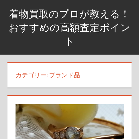
コ
着物買取のプロが教える！
ン
テ
おすすめの高額査定ポイン
ン
ト
ツ
へ
着
ス
物
キ
を
カテゴリー: ブランド品
ッ
高
プ
く
売
る
な
ら、
査
定